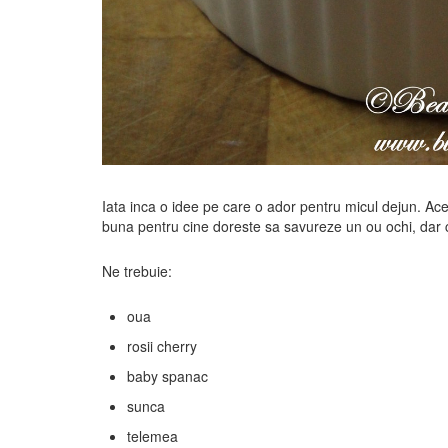
Iata inca o idee pe care o ador pentru micul dejun. Aces
buna pentru cine doreste sa savureze un ou ochi, dar car
Ne trebuie:
oua
rosii cherry
baby spanac
sunca
telemea