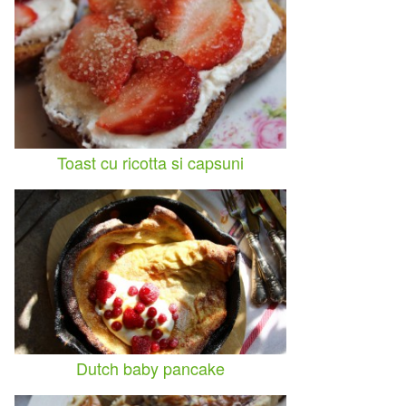
Toast cu ricotta si capsuni
Dutch baby pancake