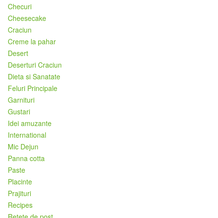
Checuri
Cheesecake
Craciun
Creme la pahar
Desert
Deserturi Craciun
Dieta si Sanatate
Feluri Principale
Garnituri
Gustari
Idei amuzante
International
Mic Dejun
Panna cotta
Paste
Placinte
Prajituri
Recipes
Retete de post