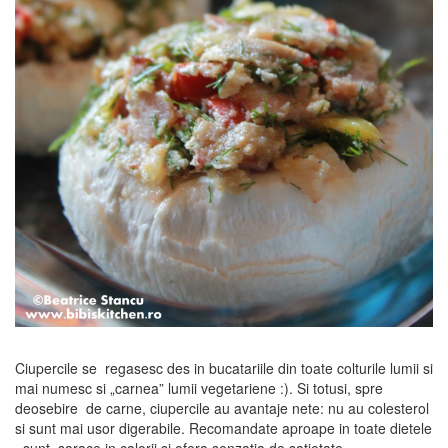
Ciupercile se regasesc des in bucatariile din toate colturile lumii si
mai numesc si „carnea” lumii vegetariene :). Si totusi, spre
deosebire de carne, ciupercile au avantaje nete: nu au colesterol
si sunt mai usor digerabile. Recomandate aproape in toate dietele