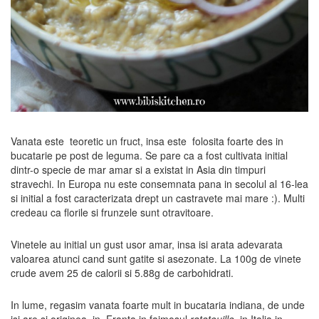
Vanata este teoretic un fruct, insa este folosita foarte des in
bucatarie pe post de leguma. Se pare ca a fost cultivata initial
dintr-o specie de mar amar si a existat in Asia din timpuri
stravechi. In Europa nu este consemnata pana in secolul al 16-lea
si initial a fost caracterizata drept un castravete mai mare :). Multi
credeau ca florile si frunzele sunt otravitoare.
Vinetele au initial un gust usor amar, insa isi arata adevarata
valoarea atunci cand sunt gatite si asezonate. La 100g de vinete
crude avem 25 de calorii si 5.88g de carbohidrati.
In lume, regasim vanata foarte mult in bucataria indiana, de unde