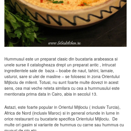
Hummusul este un preparat clasic din bucataria arabeasca si
unele surse il catalogheaza drept un preparat antic , intrucat
ingredientele sale de baza – boabe de naut, tahini, lamaie,
usturoi, sare si ulei de masline – se folosesc in zona Orientului
Mijlociu de milenii. Totusi, nu sunt foarte multe dovezi in acest
sens, cea mai veche reteta similara cu cea a hummusului este
mentionata prima data in Cairo, abia in secolul 13.
Astazi, este foarte popular in Orientul Mijlociu ( inclusiv Turcia),
Africa de Nord (inclusiv Maroc) si in general oriunde in lume in
orice restaurant cu bucatarie specifica Orientului Mijlociu. De
multe ori gasim si variante de hummus cu carne sau hummus cu
muguri de pin etc.