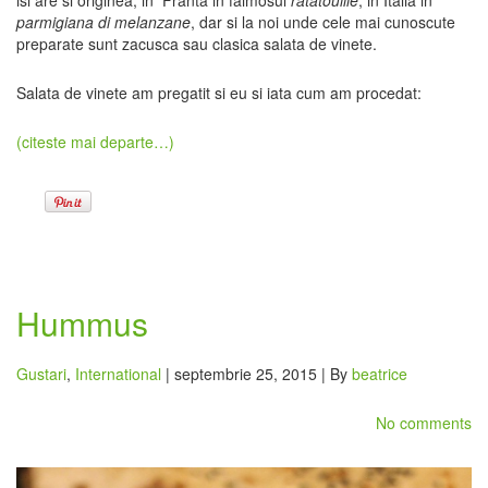
isi are si originea, in Franta in faimosul
ratatouille
, in Italia in
parmigiana di melanzane
, dar si la noi unde cele mai cunoscute
preparate sunt zacusca sau clasica salata de vinete.
Salata de vinete am pregatit si eu si iata cum am procedat:
(citeste mai departe…)
Hummus
Gustari
,
International
| septembrie 25, 2015 | By
beatrice
No comments