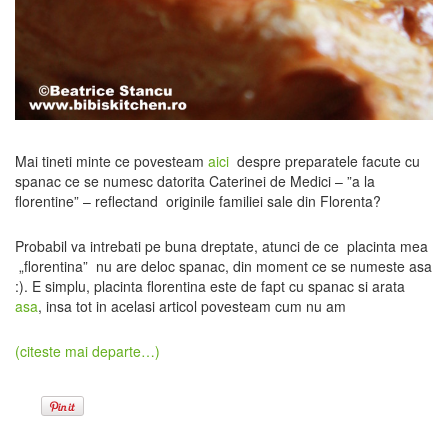
Mai tineti minte ce povesteam
aici
despre preparatele facute cu
spanac ce se numesc datorita Caterinei de Medici – ”a la
florentine” – reflectand originile familiei sale din Florenta?
Probabil va intrebati pe buna dreptate, atunci de ce placinta mea
„florentina” nu are deloc spanac, din moment ce se numeste asa
:). E simplu, placinta florentina este de fapt cu spanac si arata
asa
, insa tot in acelasi articol povesteam cum nu am
(citeste mai departe…)