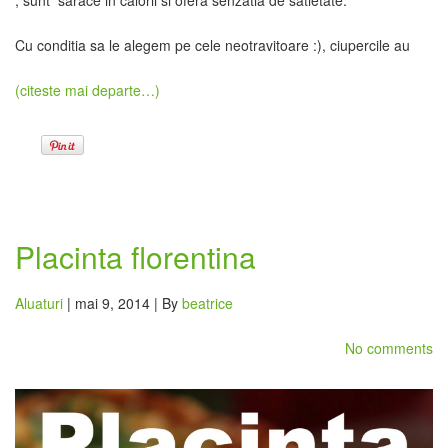
, sunt sarace in calorii si ofera senzatia de satietate.
Cu conditia sa le alegem pe cele neotravitoare :), ciupercile au
(citeste mai departe…)
Placinta florentina
Aluaturi
| mai 9, 2014 | By
beatrice
No comments