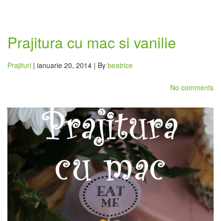
Prajitura cu mac si vanilie
Prajituri
| ianuarie 20, 2014 | By
beatrice
No comments