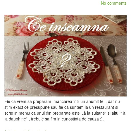
No comments
Fie ca vrem sa preparam mancarea intr-un anumit fel , dar nu
stim exact ce presupune sau fie ca suntem la un restaurant si
scrie in meniu ca unul din preparate este „à la sultane” si altul ” à
la dauphine” , trebuie sa fim in cunostinta de cauza :).