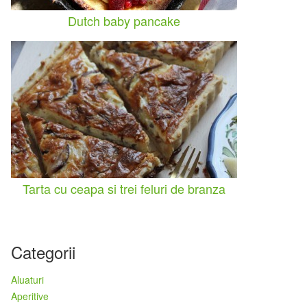
Dutch baby pancake
Tarta cu ceapa si trei feluri de branza
Categorii
Aluaturi
Aperitive