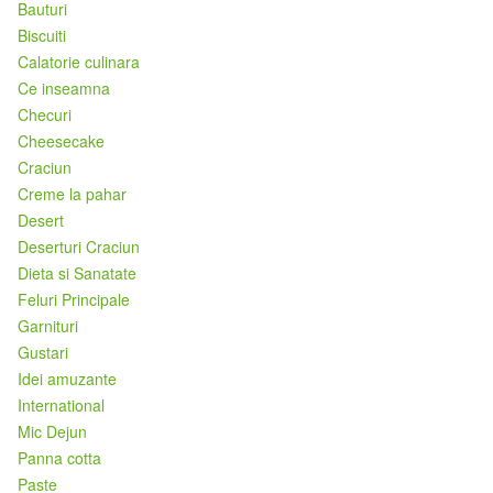
Bauturi
Biscuiti
Calatorie culinara
Ce inseamna
Checuri
Cheesecake
Craciun
Creme la pahar
Desert
Deserturi Craciun
Dieta si Sanatate
Feluri Principale
Garnituri
Gustari
Idei amuzante
International
Mic Dejun
Panna cotta
Paste