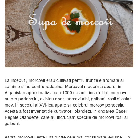
La inceput , morcovii erau cultivati pentru frunzele aromate si
seminte si nu pentru radacina. Morcovul modern a aparut in
Afganistan aproximativ acum 1000 de ani , insa initial, morcovul
nu era portocaliu, existau doar morcovi albi, galbeni, rosii si chiar
mov. In secolul al XVI-lea apare si celebrul morcov portocaliu.
Acesta a fost inventat de cultivatorii olandezi, in onoarea Casei
Regale Olandeze, care au incrucisat speciile de morcovi rosii si
galbeni.
Astazi,
morcovul este una dintre cele mai consumate legume. Un