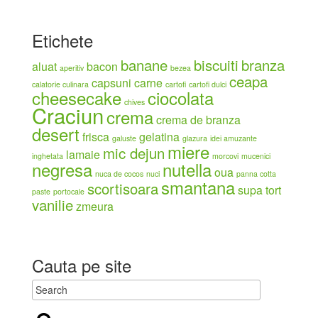
Etichete
banane
biscuiti
branza
aluat
bacon
aperitiv
bezea
ceapa
capsuni
carne
calatorie culinara
cartofi
cartofi dulci
cheesecake
ciocolata
chives
Craciun
crema
crema de branza
desert
frisca
gelatina
galuste
glazura
idei amuzante
miere
mic dejun
lamaie
inghetata
morcovi
mucenici
negresa
nutella
oua
nuca de cocos
nuci
panna cotta
smantana
scortisoara
supa
tort
paste
portocale
vanilie
zmeura
Cauta pe site