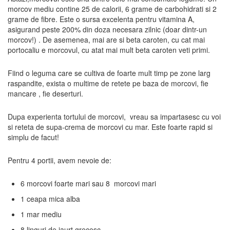
morcov mediu contine 25 de calorii, 6 grame de carbohidrati si 2
grame de fibre. Este o sursa excelenta pentru vitamina A,
asigurand peste 200% din doza necesara zilnic (doar dintr-un
morcov!) . De asemenea, mai are si beta caroten, cu cat mai
portocaliu e morcovul, cu atat mai mult beta caroten veti primi.
Fiind o leguma care se cultiva de foarte mult timp pe zone larg
raspandite, exista o multime de retete pe baza de morcovi, fie
mancare , fie deserturi.
Dupa experienta tortului de morcovi, vreau sa impartasesc cu voi
si reteta de supa-crema de morcovi cu mar. Este foarte rapid si
simplu de facut!
Pentru 4 portii, avem nevoie de:
6 morcovi foarte mari sau 8 morcovi mari
1 ceapa mica alba
1 mar mediu
8 linguri de iaurt grecesc