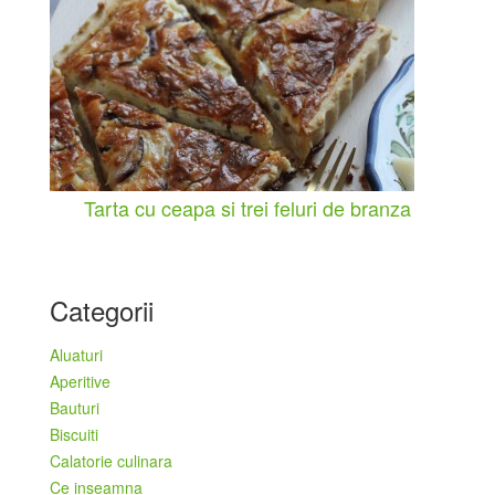
Tarta cu ceapa si trei feluri de branza
Categorii
Aluaturi
Aperitive
Bauturi
Biscuiti
Calatorie culinara
Ce inseamna