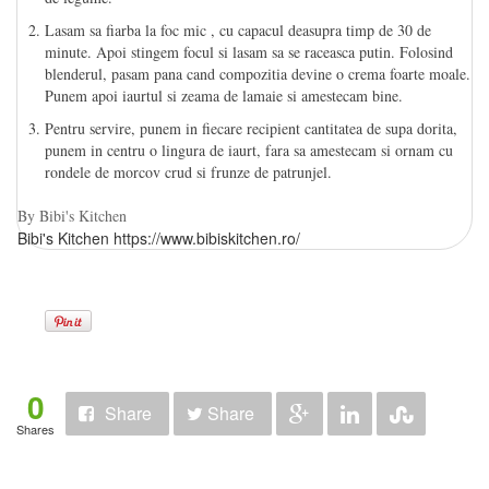
Lasam sa fiarba la foc mic , cu capacul deasupra timp de 30 de
minute. Apoi stingem focul si lasam sa se raceasca putin. Folosind
blenderul, pasam pana cand compozitia devine o crema foarte moale.
Punem apoi iaurtul si zeama de lamaie si amestecam bine.
Pentru servire, punem in fiecare recipient cantitatea de supa dorita,
punem in centru o lingura de iaurt, fara sa amestecam si ornam cu
rondele de morcov crud si frunze de patrunjel.
By Bibi's Kitchen
Bibi's Kitchen https://www.bibiskitchen.ro/
0
Share
Share
Shares