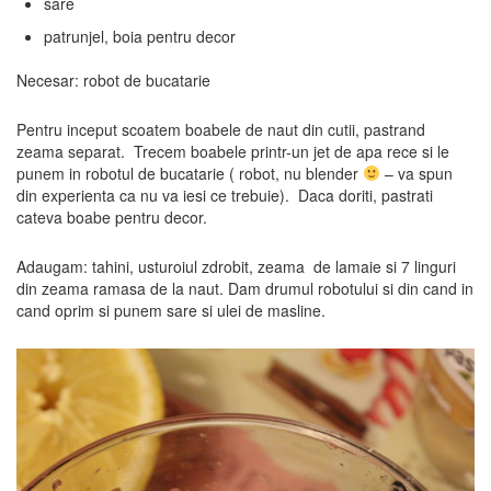
sare
patrunjel, boia pentru decor
Necesar: robot de bucatarie
Pentru inceput scoatem boabele de naut din cutii, pastrand
zeama separat. Trecem boabele printr-un jet de apa rece si le
punem in robotul de bucatarie ( robot, nu blender
– va spun
din experienta ca nu va iesi ce trebuie). Daca doriti, pastrati
cateva boabe pentru decor.
Adaugam: tahini, usturoiul zdrobit, zeama de lamaie si 7 linguri
din zeama ramasa de la naut. Dam drumul robotului si din cand in
cand oprim si punem sare si ulei de masline.