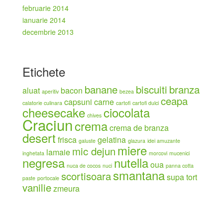
februarie 2014
ianuarie 2014
decembrie 2013
Etichete
banane
biscuiti
branza
aluat
bacon
aperitiv
bezea
ceapa
capsuni
carne
calatorie culinara
cartofi
cartofi dulci
cheesecake
ciocolata
chives
Craciun
crema
crema de branza
desert
frisca
gelatina
galuste
glazura
idei amuzante
miere
mic dejun
lamaie
inghetata
morcovi
mucenici
negresa
nutella
oua
nuca de cocos
nuci
panna cotta
smantana
scortisoara
supa
tort
paste
portocale
vanilie
zmeura