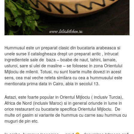
Hummusul este un preparat clasic din bucataria arabeasca si
unele surse il catalogheaza drept un preparat antic , intrucat
ingredientele sale de baza – boabe de naut, tahini, lamaie,
usturoi, sare si ulei de masline – se folosesc in zona Orientului
Mijlociu de milenii. Totusi, nu sunt foarte multe dovezi in acest
sens, cea mai veche reteta similara cu cea a hummusului este
mentionata prima data in Cairo, abia in secolul 13.
Astazi, este foarte popular in Orientul Mijlociu ( inclusiv Turcia),
Africa de Nord (inclusiv Maroc) si in general oriunde in lume in
orice restaurant cu bucatarie specifica Orientului Mijlociu. De
multe ori gasim si variante de hummus cu carne sau hummus cu
muguri de pin etc.