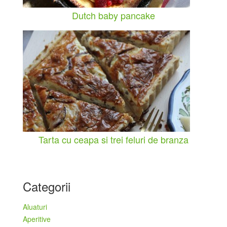
Dutch baby pancake
Tarta cu ceapa si trei feluri de branza
Categorii
Aluaturi
Aperitive