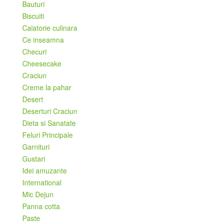
Bauturi
Biscuiti
Calatorie culinara
Ce inseamna
Checuri
Cheesecake
Craciun
Creme la pahar
Desert
Deserturi Craciun
Dieta si Sanatate
Feluri Principale
Garnituri
Gustari
Idei amuzante
International
Mic Dejun
Panna cotta
Paste