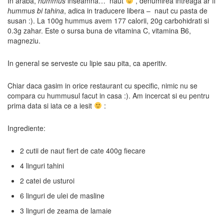
In araba,
hummus
inseamna… naut
, denumirea intreaga ar fi
hummus bi tahina
, adica in traducere libera – naut cu pasta de
susan :). La 100g hummus avem 177 calorii, 20g carbohidrati si
0.3g zahar. Este o sursa buna de vitamina C, vitamina B6,
magneziu.
In general se serveste cu lipie sau pita, ca aperitiv.
Chiar daca gasim in orice restaurant cu specific, nimic nu se
compara cu hummusul facut in casa :). Am incercat si eu pentru
prima data si iata ce a iesit
:
Ingrediente:
2 cutii de naut fiert de cate 400g fiecare
4 linguri tahini
2 catei de usturoi
6 linguri de ulei de masline
3 linguri de zeama de lamaie