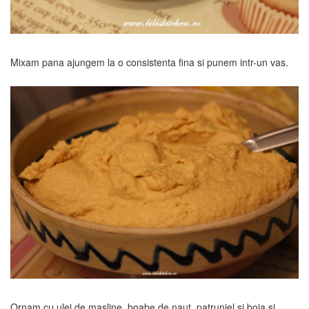
Mixam pana ajungem la o consistenta fina si punem intr-un vas.
Ornam cu ulei de masline, boabe de naut, patrunjel si boia si