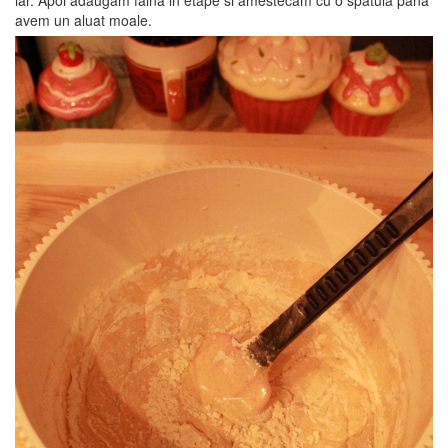
iar. Apoi adaugam faina in etape si amestecam cu o spatula pana
avem un aluat moale.