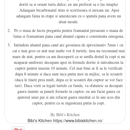
doriti sa si ornati turta dulce; eu am preferat sa o las simpla)
.Adaugam bicarbonatul stins si scortisoara si mixam iar. Apoi
adaugam faina in etape si amestecam cu o spatula pana avem un
aluat moale.
Pe o masa de lucru pregatita pentru framantat presaram o mana de
faina si framantam pana cand aluatul capata o consistenta omogena.
Intindem aluatul pana cand are grosimea de aproximativ 5mm ( cu
cat e mai gros cu atat mai inalte vor fi turtele, insa nu recomand mai
mare de atat, pentru ca am descoperit ca se umfla destul la copt si nu
neaparat uniform) decupam apoi in formele dorite si introducem la
cuptor pentru maxim 10 minute. Cel mai bine ar fi sa le verificati
dupa 8 minute si daca sunt inca putin moi in mijloc, sa le scoateti
(daca le tineti prea mult, dupa ce le scoateti din cuptor se vor face
tari). Daca vreti sa legati turtele cu funda, va sfatuiesc sa decupati
gaura inainte sa puneti formele in cuptor, eu am facut gaura cu
ajutorul unui pai si am refacut gaura imediat ce le-am scos din
cuptor, pentru ca se ingusteaza putin la copt.
By Bibi's Kitchen
Bibi's Kitchen https://www.bibiskitchen.ro/