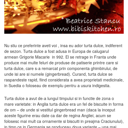
Nu stiu ce preferinte aveti voi , insa eu ador turta dulce, indiferent
de sezon. Turta dulce a fost adusa in Europa de calugarul
armean Grigorie Macarie in 992. El se retrage in Franta unde
produce mai multe feluri de produse de patiserie printre care si
turta dulce, care s-a remarcat prin componenta ghimbirului, de
unde isi are si numele (gingerbread). Curand, turta dulce se
raspandeste rapid, fiind
considerata a avea proprietati medicinale,
in Suedia o foloseau de exemplu pentru a usura indigestia.
Turta dulce a avut de-a lungul timpului si in functie de zona o
mare varietate: in Anglia turta dulce era un fel de biscuite in forma
de om – de unde si vestitul gingerbread man (daca la inceput
aceste figurine erau date ca dar de regina Angliei, acum se
folosesc mai mult ca ornamente si biscuiti in preajma Craciunului),
in timp ce in Germania se produceau doua variante – una mai