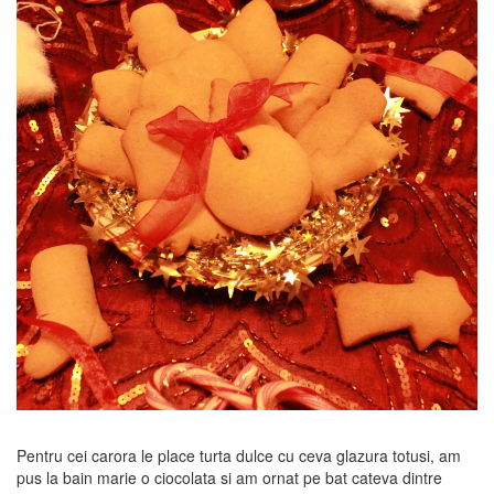
Pentru cei carora le place turta dulce cu ceva glazura totusi, am
pus la bain marie o ciocolata si am ornat pe bat cateva dintre