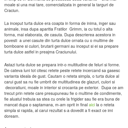
moale si una mai tare, comercializata in general la targuri de
Craciun.
La inceput turta dulce era coapta in forma de inima, inger sau
animale, insa dupa aparitia Fratilor Grimm, ia cu totul o alta
forma, mai elaborata, de casuta. Dupa descrierea acestora in
povesti a unei casute din turta dulce ornata cu o multime de
bomboane si culori, brutarii germani au inceput si ei sa prepare
turta dulce astfel in preajma Craciunului.
Astazi turta dulce se prepara intr-o multitudine de feluri si forme.
De cateva luni tot citesc retete peste retete incercand sa gasesc
varianta ideala de gust. Cautam o reteta simpla, o turta dulce al
carui gust sa nu fie umbrit de multitudinea de glazuri, culori si
decoratiuni, moale in interior si crocanta pe exterior. Dupa ce am
trecut prin retete care presupuneau fie o multime de condimente,
fie aluatul trebuia sa stea cu orele la frigider sau fie era buna de
mancat dupa o saptamana, m-am oprit in final
aici
la o reteta
simpla si rapida, al carui rezultat s-a dovedit a fi exact ce imi
doream.