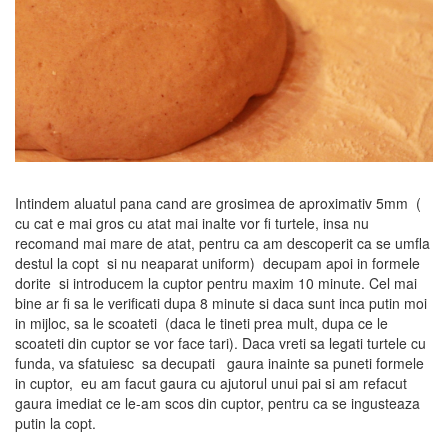
Intindem aluatul pana cand are grosimea de aproximativ 5mm (
cu cat e mai gros cu atat mai inalte vor fi turtele, insa nu
recomand mai mare de atat, pentru ca am descoperit ca se umfla
destul la copt si nu neaparat uniform) decupam apoi in formele
dorite si introducem la cuptor pentru maxim 10 minute. Cel mai
bine ar fi sa le verificati dupa 8 minute si daca sunt inca putin moi
in mijloc, sa le scoateti (daca le tineti prea mult, dupa ce le
scoateti din cuptor se vor face tari). Daca vreti sa legati turtele cu
funda, va sfatuiesc sa decupati gaura inainte sa puneti formele
in cuptor, eu am facut gaura cu ajutorul unui pai si am refacut
gaura imediat ce le-am scos din cuptor, pentru ca se ingusteaza
putin la copt.