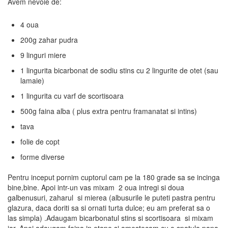
Avem nevoie de:
4 oua
200g zahar pudra
9 linguri miere
1 lingurita bicarbonat de sodiu stins cu 2 lingurite de otet (sau
lamaie)
1 lingurita cu varf de scortisoara
500g faina alba ( plus extra pentru framanatat si intins)
tava
folie de copt
forme diverse
Pentru inceput pornim cuptorul cam pe la 180 grade sa se incinga
bine,bine. Apoi intr-un vas mixam 2 oua intregi si doua
galbenusuri, zaharul si mierea (albusurile le puteti pastra pentru
glazura, daca doriti sa si ornati turta dulce; eu am preferat sa o
las simpla) .Adaugam bicarbonatul stins si scortisoara si mixam