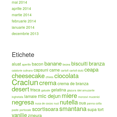
mai 2014
aprilie 2014
martie 2014
februarie 2014
ianuarie 2014
decembrie 2013
Etichete
banane
biscuiti
branza
aluat
bacon
aperitiv
bezea
ceapa
capsuni
carne
calatorie culinara
cartofi
cartofi dulci
cheesecake
ciocolata
chives
Craciun
crema
crema de branza
desert
frisca
gelatina
galuste
glazura
idei amuzante
miere
mic dejun
lamaie
inghetata
morcovi
mucenici
negresa
nutella
oua
nuca de cocos
nuci
panna cotta
smantana
scortisoara
supa
tort
paste
portocale
vanilie
zmeura