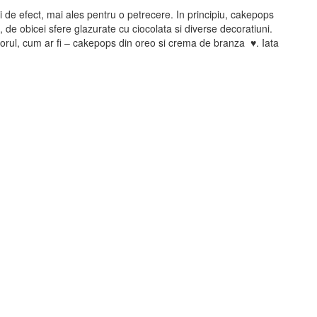
si de efect, mai ales pentru o petrecere. In principiu, cakepops
de obicei sfere glazurate cu ciocolata si diverse decoratiuni.
torul, cum ar fi – cakepops din oreo si crema de branza ♥. Iata