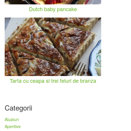
Dutch baby pancake
Tarta cu ceapa si trei feluri de branza
Categorii
Aluaturi
Aperitive