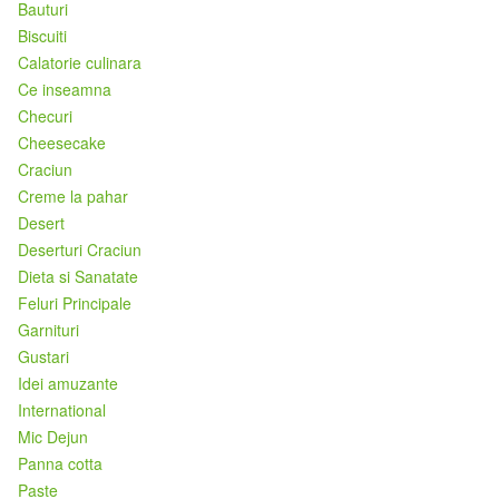
Bauturi
Biscuiti
Calatorie culinara
Ce inseamna
Checuri
Cheesecake
Craciun
Creme la pahar
Desert
Deserturi Craciun
Dieta si Sanatate
Feluri Principale
Garnituri
Gustari
Idei amuzante
International
Mic Dejun
Panna cotta
Paste