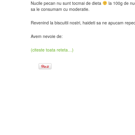
Nucile pecan nu sunt tocmai de dieta
la 100g de nuc
sa le consumam cu moderatie.
Revenind la biscuitii nostri, haideti sa ne apucam re
Avem nevoie de:
(citeste toata reteta…)