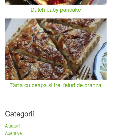
Dutch baby pancake
Tarta cu ceapa si trei feluri de branza
Categorii
Aluaturi
Aperitive