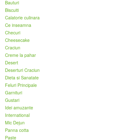
Bauturi
Biscuiti
Calatorie culinara
Ce inseamna
Checuri
Cheesecake
Craciun
Creme la pahar
Desert
Deserturi Craciun
Dieta si Sanatate
Feluri Principale
Garnituri
Gustari
Idei amuzante
International
Mic Dejun
Panna cotta
Paste