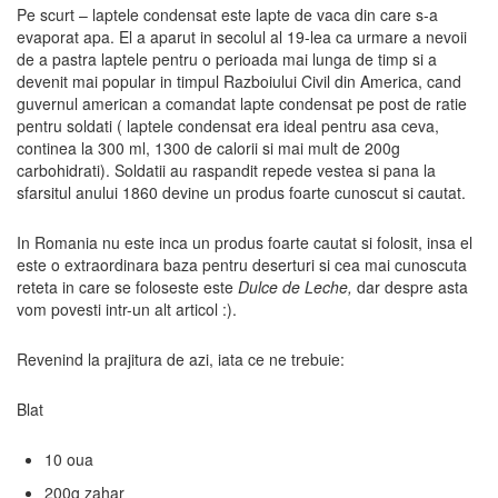
Pe scurt – laptele condensat este lapte de vaca din care s-a
evaporat apa. El a aparut in secolul al 19-lea ca urmare a nevoii
de a pastra laptele pentru o perioada mai lunga de timp si a
devenit mai popular in timpul Razboiului Civil din America, cand
guvernul american a comandat lapte condensat pe post de ratie
pentru soldati ( laptele condensat era ideal pentru asa ceva,
continea la 300 ml, 1300 de calorii si mai mult de 200g
carbohidrati). Soldatii au raspandit repede vestea si pana la
sfarsitul anului 1860 devine un produs foarte cunoscut si cautat.
In Romania nu este inca un produs foarte cautat si folosit, insa el
este o extraordinara baza pentru deserturi si cea mai cunoscuta
reteta in care se foloseste este
Dulce de Leche,
dar despre asta
vom povesti intr-un alt articol :).
Revenind la
prajitura de azi, iata ce ne trebuie:
Blat
10 oua
200g zahar