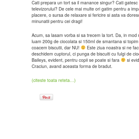
Cati prepara un tort sa il manance singur? Cati gatesc 
televizorului? De cele mai multe ori gatim pentru a impa
placere, o sursa de relaxare si fericire si asta va dores
minunatii pentru cei dragi!
Acum, sa lasam vorba si sa trecem la tort. Da, in mod n
luam 200g de ciocolata si 150ml de smantana si topim c
coacem biscutii, dar NU!
Este ziua noastra si ne fa
deschidem cuptorul, ci punga de biscuiti cu fulgi de cio
Baileys, evident, pentru copii se poate si fara
si evid
Craciun, avand aceasta forma de bradut.
(citeste toata reteta…)