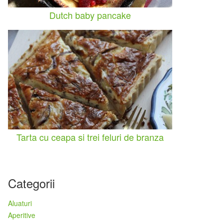
Dutch baby pancake
Tarta cu ceapa si trei feluri de branza
Categorii
Aluaturi
Aperitive