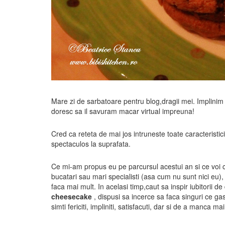
Mare zi de sarbatoare pentru blog,dragii mei. Implini
doresc sa il savuram macar virtual impreuna!
Cred ca reteta de mai jos intruneste toate caracteristic
spectaculos la suprafata.
Ce mi-am propus eu pe parcursul acestui an si ce voi co
bucatari sau mari specialisti (asa cum nu sunt nici eu),
faca mai mult. In acelasi timp,caut sa inspir iubitorii de
cheesecake
, dispusi sa incerce sa faca singuri ce ga
simti fericiti, impliniti, satisfacuti, dar si de a manca m