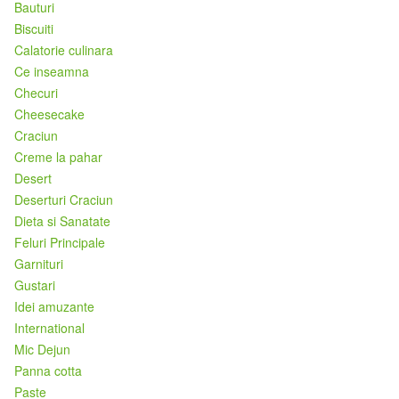
Bauturi
Biscuiti
Calatorie culinara
Ce inseamna
Checuri
Cheesecake
Craciun
Creme la pahar
Desert
Deserturi Craciun
Dieta si Sanatate
Feluri Principale
Garnituri
Gustari
Idei amuzante
International
Mic Dejun
Panna cotta
Paste