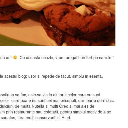
m un an!
Cu aceasta ocazie, v-am pregatit un tort pe care imi
ile acestui blog: usor si repede de facut, simplu in esenta,
ntinua sa fac, este sa vin in ajutorul celor care nu sunt
 celor care poate nu sunt cei mai priceputi, dar foarte dornici sa
 dulciuri, de multa Nutella si multi Oreo si mai ales de
sim prin restaurante sau cofetarii, pentru simplul motiv de a se
ai sanatos, fara multi conservanti si E-uri.