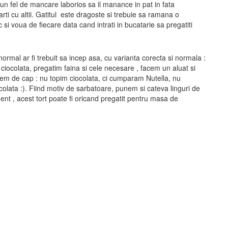
un fel de mancare laborios sa il manance in pat in fata
rti cu altii. Gatitul este dragoste si trebuie sa ramana o
c si voua de fiecare data cand intrati in bucatarie sa pregatiti
ormal ar fi trebuit sa incep asa, cu varianta corecta si normala :
iocolata, pregatim faina si cele necesare , facem un aluat si
cem de cap : nu topim ciocolata, ci cumparam Nutella, nu
colata :). Fiind motiv de sarbatoare, punem si cateva linguri de
ent , acest tort poate fi oricand pregatit pentru masa de