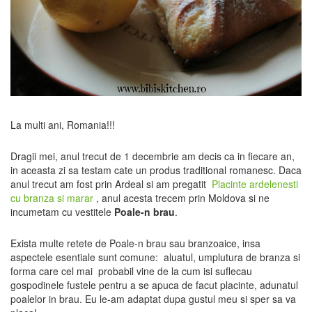
La multi ani, Romania!!!
Dragii mei, anul trecut de 1 decembrie am decis ca in fiecare an,
in aceasta zi sa testam cate un produs traditional romanesc. Daca
anul trecut am fost prin Ardeal si am pregatit
Placinte ardelenesti
cu branza si marar
, anul acesta trecem prin Moldova si ne
incumetam cu vestitele
Poale-n brau
.
Exista multe retete de Poale-n brau sau branzoaice, insa
aspectele esentiale sunt comune: aluatul, umplutura de branza si
forma care cel mai probabil vine de la cum isi suflecau
gospodinele fustele pentru a se apuca de facut placinte, adunatul
poalelor in brau. Eu le-am adaptat dupa gustul meu si sper sa va